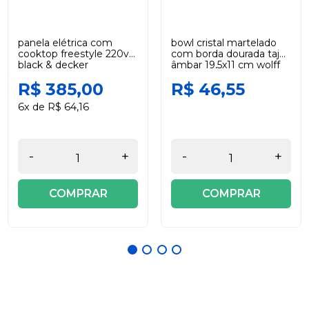
panela elétrica com
bowl cristal martelado
cooktop freestyle 220v
com borda dourada taj
black & decker
âmbar 19,5x11 cm wolff
R$ 385,00
R$ 46,55
6x de R$ 64,16
-
+
-
+
COMPRAR
COMPRAR