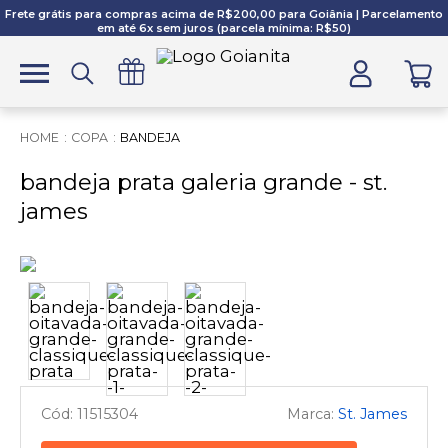
Frete grátis para compras acima de R$200,00 para Goiânia | Parcelamento
em até 6x sem juros (parcela mínima: R$50)
COPA
BANDEJA
bandeja prata galeria grande - st.
james
11515304
St. James