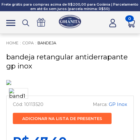
Frete grátis para compras acima de R$200,00 para Goiânia | Parcelamento
em até 6x sem juros (parcela mínima: R$50)
0
COPA
BANDEJA
bandeja retangular antiderrapante
gp inox
10113520
GP Inox
ADICIONAR NA LISTA DE PRESENTES