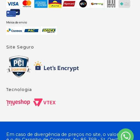
Meios de envio
Site Seguro
Tecnologia
Em caso de divergência de preços no site, o valor válido
é o do Carrinho de Compras. Av. 85, 359 - St. Oeste,