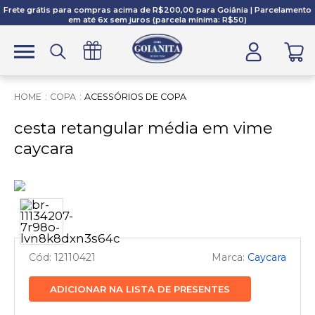
Frete grátis para compras acima de R$200,00 para Goiânia | Parcelamento
em até 6x sem juros (parcela mínima: R$50)
COPA
ACESSÓRIOS DE COPA
cesta retangular média em vime
caycara
12110421
Caycara
ADICIONAR NA LISTA DE PRESENTES