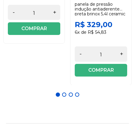
panela de pressão
indução antiaderente
-
+
preta brinox 5,4l ceramic
life super
R$ 329,00
COMPRAR
6x de R$ 54,83
-
+
COMPRAR