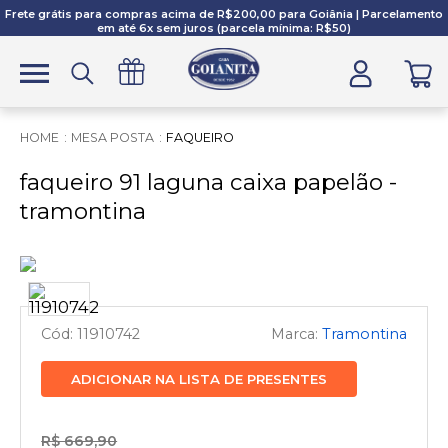
Frete grátis para compras acima de R$200,00 para Goiânia | Parcelamento
em até 6x sem juros (parcela mínima: R$50)
MESA POSTA
FAQUEIRO
faqueiro 91 laguna caixa papelão -
tramontina
11910742
Tramontina
ADICIONAR NA LISTA DE PRESENTES
R$ 669,90