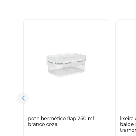
pote hermético flap 250 ml
lixeir
branco coza
balde 
tramo