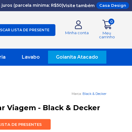
juros (parcela mínima: R$50)
Visite também
Casa Design
0
SCAR LISTA DE PRESENTE
Minha conta
Meu
carrinho
ria
Lavabo
Goianita Atacado
Black & Decker
ar Viagem - Black & Decker
LISTA DE PRESENTES