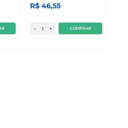
R$ 46,55
R$ 
6x de
AR
COMPRAR
-
+
-