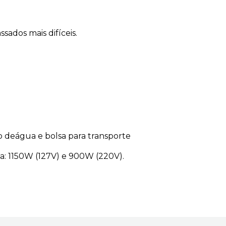
ssados mais difíceis.
io deágua e bolsa para transporte
ia: 1150W (127V) e 900W (220V).