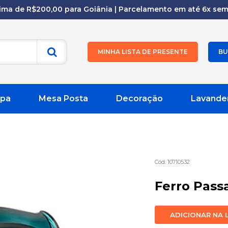
cima de R$200,00 para Goiânia | Parcelamento em até 6x sem 
MINHA LISTA DE PRESENTE
BU
pa
Mesa Posta
Decoração
Lavande
10710532
Ferro Pass
ADICIONAR NA 