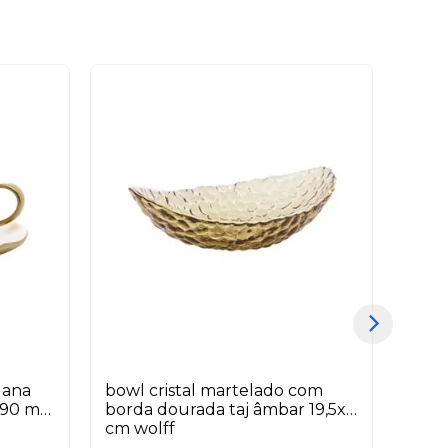
lana
bowl cristal martelado com
jogo
 90 ml
borda dourada taj âmbar 19,5x11
orgân
cm wolff