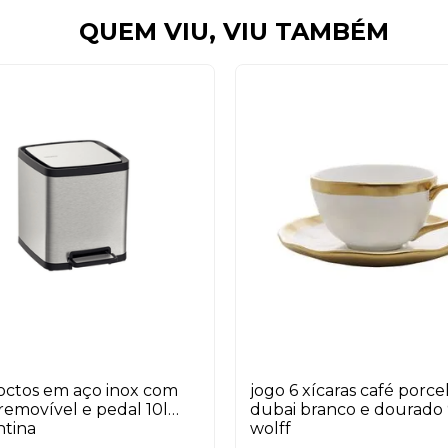
QUEM VIU, VIU TAMBÉM
a octos em aço inox com
jogo 6 xícaras café porce
removível e pedal 10l
dubai branco e dourado
ntina
wolff