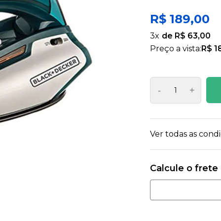
R$ 189,00
3
x
R$ 63,00
Preço a vista:
R$ 1
-
+
Ver todas as con