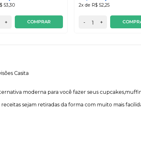
$ 53,30
2x de R$ 52,25
COMPRAR
COMPR
+
-
+
sões Casita
ternativa moderna para você fazer seus cupcakes,muffin
receitas sejam retiradas da forma com muito mais facilid