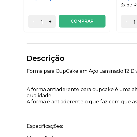
3x de R
COMPRAR
-
+
-
Descrição
Forma para CupCake em Aço Laminado 12 Divi
A forma antiaderente para cupcake é uma al
qualidade.
A forma é antiaderente o que faz com que as 
Especificações: