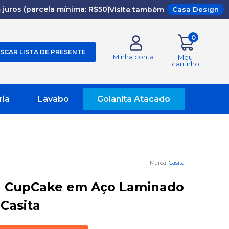
juros (parcela mínima: R$50)
Visite também
Casa Design
0
SCAR LISTA DE PRESENTE
Minha conta
Meu
carrinho
ria
Lavabo
Goianita Atacado
Casita
a CupCake em Aço Laminado
 Casita