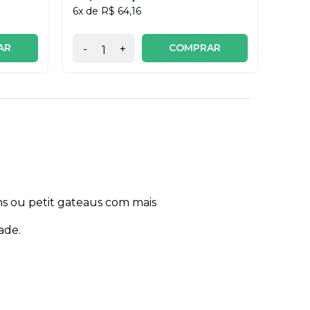
6x de R$ 64,16
AR
COMPRAR
-
+
-
s ou petit gateaus com mais
ade.