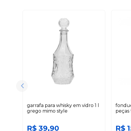
garrafa para whisky em vidro 1 l
fondue
grego mimo style
peças
R$ 39,90
R$ 1