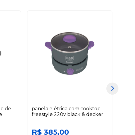
ão de
panela elétrica com cooktop
pote
e
freestyle 220v black & decker
bran
R$ 385,00
R$ 