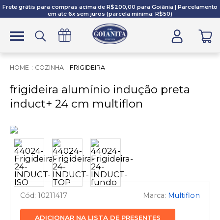
Frete grátis para compras acima de R$200,00 para Goiânia | Parcelamento
em até 6x sem juros (parcela mínima: R$50)
COZINHA
FRIGIDEIRA
frigideira alumínio indução preta
induct+ 24 cm multiflon
10211417
Multiflon
ADICIONAR NA LISTA DE PRESENTES