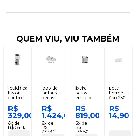
QUEM VIU, VIU TAMBÉM
liquidificador
jogo de
lixeira
pote
fusion
jantar 30
octos
hermético
control
peças
em aço
flap 250
800w
orgânico
inox
ml
R$
R$
R$
R$
com
echo
com
branco
trava de
porto
balde
coza
329,00
1.424,05
819,00
14,90
segurança
brasil
removível
branco
e pedal
6x de
6x de
6x de
220v
10l
R$ 54,83
R$
R$
black
tramontina
237,34
136,50