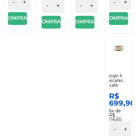
+decker
-
+
-
+
-
+
-
+
COMPRAR
COMPRAR
COMPRAR
COMPRAR
jogo 6
xícaras
café
porcelana
R$
dubai
branco e
699,90
dourado
90 ml
6x de
wolff
R$
116,65
-
+