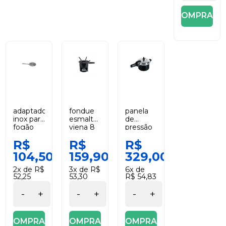
COMPRAR
adaptador
fondue
panela
inox para
esmaltado
de
fogão
viena 8
pressão
de
peças
indução
R$
R$
R$
indução
forma
antiaderente
14 cm
preta
104,50
159,90
329,00
mimo
brinox
style
5,4l
2x de R$
3x de R$
6x de
ceramic
52,25
53,30
R$ 54,83
life
super
-
+
-
+
-
+
COMPRAR
COMPRAR
COMPRAR