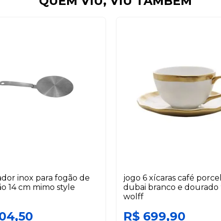
QUEM VIU, VIU TAMBÉM
dor inox para fogão de
jogo 6 xícaras café porce
o 14 cm mimo style
dubai branco e dourado
wolff
104,50
R$ 699,90