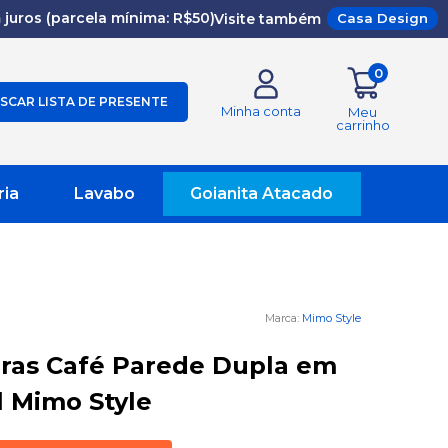
juros (parcela mínima: R$50)
Visite também
Casa Design
0
SCAR LISTA DE PRESENTE
Minha conta
Meu
carrinho
ria
Lavabo
Goianita Atacado
Mimo Style
aras Café Parede Dupla em
l Mimo Style