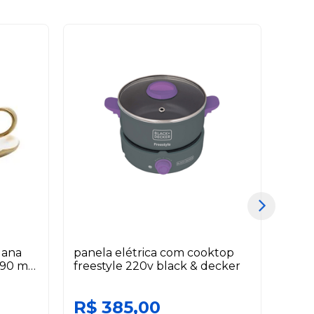
lana
panela elétrica com cooktop
garra
 90 ml
freestyle 220v black & decker
greg
R$ 385,00
R$