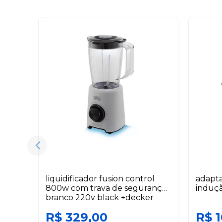
liquidificador fusion control
adapta
800w com trava de segurança
induçã
branco 220v black +decker
R$ 329,00
R$ 