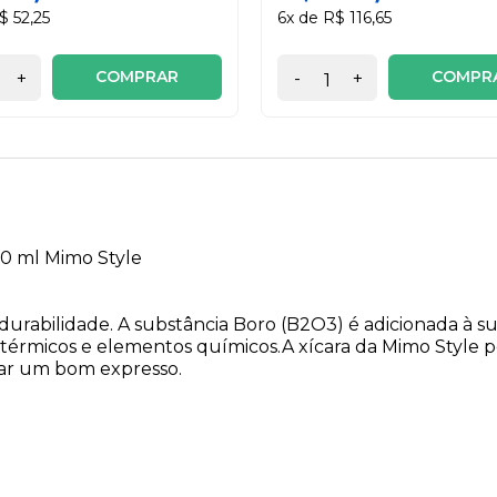
$ 52,25
6x de R$ 116,65
COMPRAR
COMPR
+
-
+
80 ml Mimo Style
 durabilidade. A substância Boro (B2O3) é adicionada à s
 térmicos e elementos químicos.A xícara da Mimo Style p
mar um bom expresso.