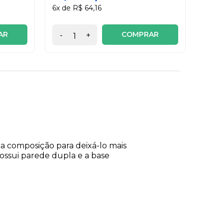
6x de R$ 64,16
AR
COMPRAR
-
+
-
ua composição para deixá-lo mais
ossui parede dupla e a base