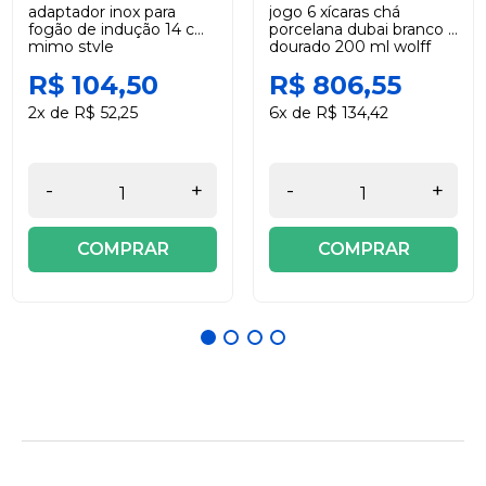
adaptador inox para
jogo 6 xícaras chá
fogão de indução 14 cm
porcelana dubai branco e
mimo style
dourado 200 ml wolff
R$ 104,50
R$ 806,55
2x de R$ 52,25
6x de R$ 134,42
-
+
-
+
COMPRAR
COMPRAR