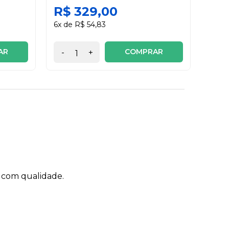
R$ 329,00
R$ 
6x de R$ 54,83
3x de
AR
COMPRAR
-
+
-
 com qualidade.