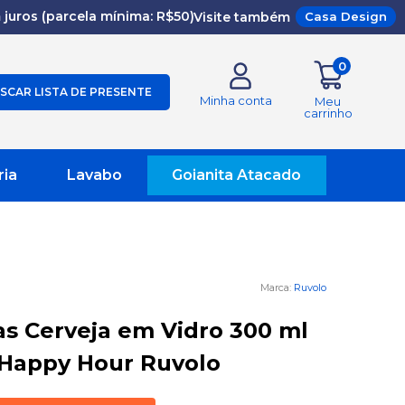
juros (parcela mínima: R$50)
Visite também
Casa Design
0
SCAR LISTA DE PRESENTE
Minha conta
Meu
carrinho
ria
Lavabo
Goianita Atacado
Ruvolo
as Cerveja em Vidro 300 ml
Happy Hour Ruvolo