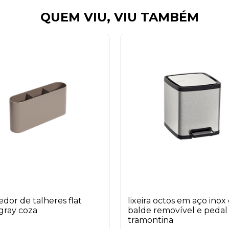
QUEM VIU, VIU TAMBÉM
edor de talheres flat
lixeira octos em aço ino
gray coza
balde removível e pedal 
tramontina