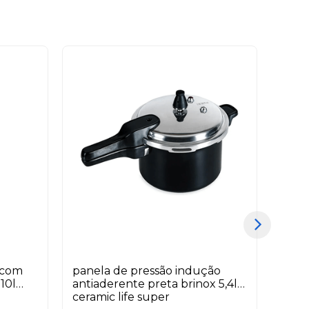
x com
panela de pressão indução
tige
10l
antiaderente preta brinox 5,4l
novo
ceramic life super