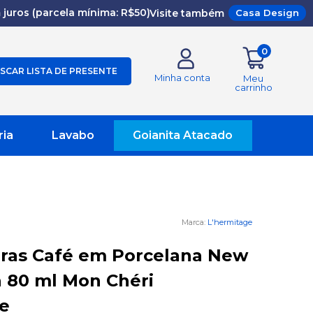
juros (parcela mínima: R$50)
Visite também
Casa Design
0
SCAR LISTA DE PRESENTE
Minha conta
Meu
carrinho
ria
Lavabo
Goianita Atacado
L'hermitage
aras Café em Porcelana New
 80 ml Mon Chéri
e