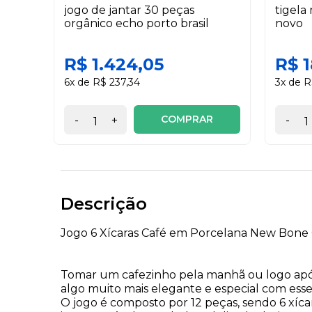
jogo de jantar 30 peças
tigela
orgânico echo porto brasil
novo
R$ 1.424,05
R$ 1
6x de R$ 237,34
3x de R
COMPRAR
-
+
-
Descrição
Jogo 6 Xícaras Café em Porcelana New Bone 
Tomar um cafezinho pela manhã ou logo após
algo muito mais elegante e especial com ess
O jogo é composto por 12 peças, sendo 6 xíca