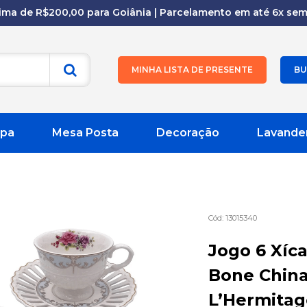
cima de R$200,00 para Goiânia | Parcelamento em até 6x sem 
MINHA LISTA DE PRESENTE
BU
pa
Mesa Posta
Decoração
Lavande
13015340
Jogo 6 Xíc
Bone China
L’Hermitag