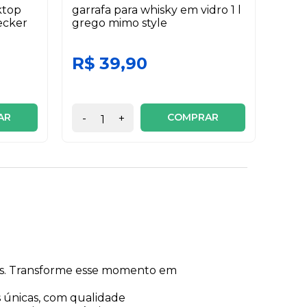
ktop
garrafa para whisky em vidro 1 l
pane
ecker
grego mimo style
antia
ceram
R$ 39,90
R$
6x de
AR
COMPRAR
-
+
-
ras. Transforme esse momento em
s únicas, com qualidade