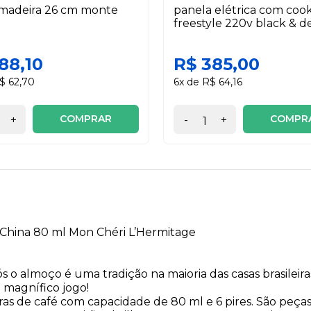
 madeira 26 cm monte
panela elétrica com coo
freestyle 220v black & d
88,10
R$ 385,00
$ 62,70
6x de R$ 64,16
COMPRAR
COMPR
+
-
+
China 80 ml Mon Chéri L’Hermitage
 o almoço é uma tradição na maioria das casas brasilei
e magnífico jogo!
ras de café com capacidade de 80 ml e 6 pires. São peça