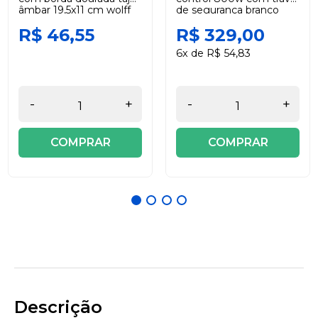
âmbar 19,5x11 cm wolff
de segurança branco
220v black +decker
R$ 46,55
R$ 329,00
6x de R$ 54,83
-
+
-
+
COMPRAR
COMPRAR
Descrição