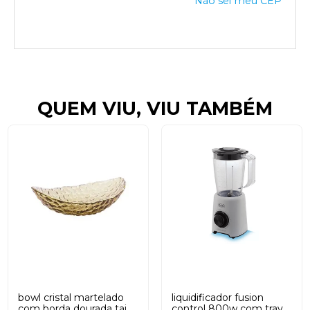
Não sei meu CEP
QUEM VIU, VIU TAMBÉM
bowl cristal martelado
liquidificador fusion
com borda dourada taj
control 800w com trava