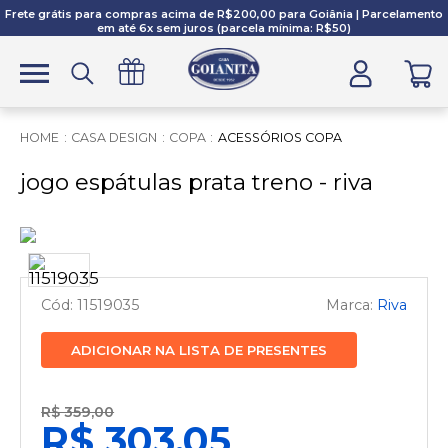
Frete grátis para compras acima de R$200,00 para Goiânia | Parcelamento
em até 6x sem juros (parcela mínima: R$50)
CASA DESIGN
COPA
ACESSÓRIOS COPA
jogo espátulas prata treno - riva
11519035
Riva
ADICIONAR NA LISTA DE PRESENTES
R$ 359,00
R$ 303,05