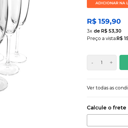
ADICIONAR NA 
R$ 159,90
3
x
R$ 53,30
Preço a vista:
R$ 1
-
+
Ver todas as con