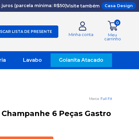
juros (parcela mínima: R$50)
Visite também
Casa Design
0
SCAR LISTA DE PRESENTE
Minha conta
Meu
carrinho
ria
Lavabo
Goianita Atacado
Full Fit
 Champanhe 6 Peças Gastro