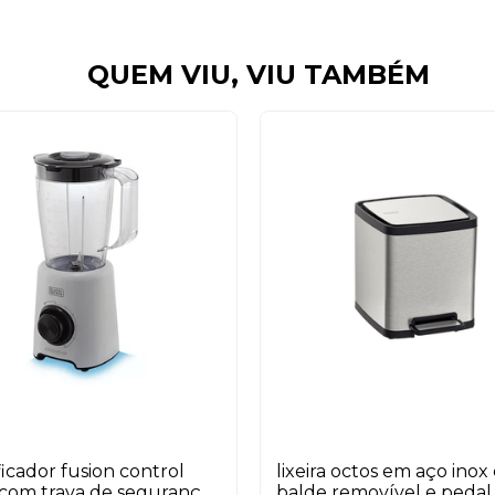
QUEM VIU, VIU TAMBÉM
ificador fusion control
lixeira octos em aço ino
com trava de segurança
balde removível e pedal 