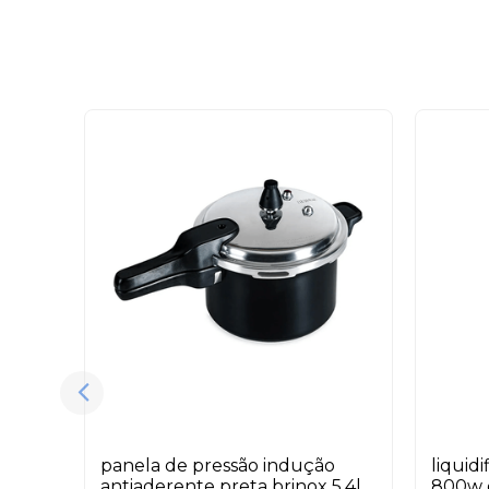
panela de pressão indução
liquid
antiaderente preta brinox 5,4l
800w 