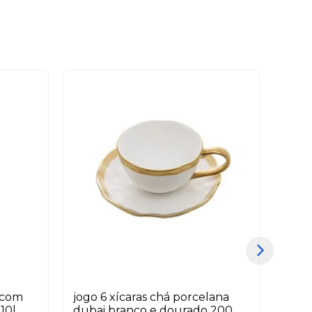
x com
jogo 6 xícaras chá porcelana
orga
10l
dubai branco e dourado 200