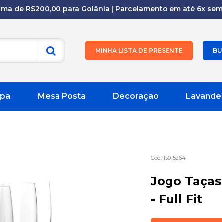
cima de R$200,00 para Goiânia | Parcelamento em até 6x sem 
MINHA LISTA DE PRESENTE
BU
pa
Mesa Posta
Decoração
Lavande
13015264
Jogo Taças
- Full Fit