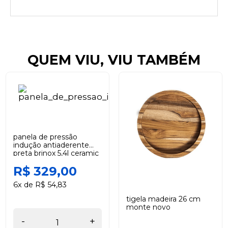
QUEM VIU, VIU TAMBÉM
panela de pressão
indução antiaderente
preta brinox 5,4l ceramic
life super
R$ 329,00
6x de R$ 54,83
tigela madeira 26 cm
monte novo
-
+