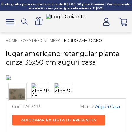
Frete grátis para compras acima de R$200,00 para Goiânia | Parcelamento
em até 6x sem juros (parcela mínima: R$50)
CASA DESIGN
MESA
FORRO AMERICANO
lugar americano retangular pianta
cinza 35x50 cm auguri casa
12312433
Auguri Casa
ADICIONAR NA LISTA DE PRESENTES