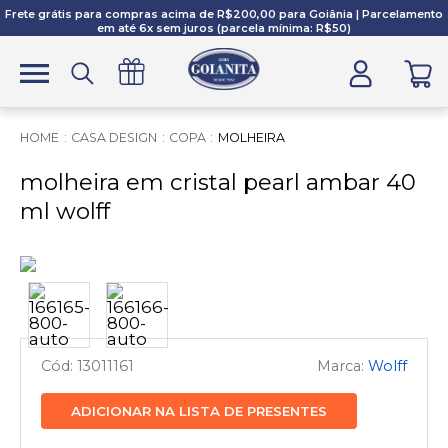
Frete grátis para compras acima de R$200,00 para Goiânia | Parcelamento
em até 6x sem juros (parcela mínima: R$50)
CASA DESIGN
COPA
MOLHEIRA
molheira em cristal pearl ambar 40
ml wolff
13011161
Wolff
ADICIONAR NA LISTA DE PRESENTES