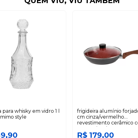
QUEM VIU, VIU TAMBÉM
a para whisky em vidro 1 l
frigideira alumínio forja
mimo style
cm cinza/vermelho
revestimento cerâmico 
tampa duralar
39,90
R$ 179,00