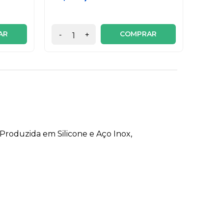
2x de
AR
COMPRAR
-
+
-
 Produzida em Silicone e Aço Inox,