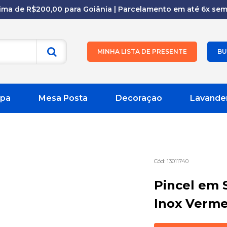
cima de R$200,00 para Goiânia | Parcelamento em até 6x sem 
MINHA LISTA DE PRESENTE
BU
pa
Mesa Posta
Decoração
Lavande
13011740
Pincel em 
Inox Verme