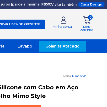
juros (parcela mínima: R$50)
Visite também
Casa Design
0
SCAR LISTA DE PRESENTE
Minha conta
Meu
carrinho
ria
Lavabo
Goianita Atacado
Mimo Style
Silicone com Cabo em Aço
lho Mimo Style