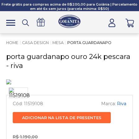
Frete grátis para compras acima de R$200,00 para Goiânia | Parcelamento
em até 6x sem juros (parcela mínima: R$50)
CASA DESIGN
MESA
PORTA GUARDANAPO
porta guardanapo ouro 24k pescara
- riva
11519108
Riva
ADICIONAR NA LISTA DE PRESENTES
R$ 1.190,00