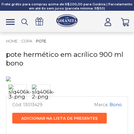
Frete grátis para compras acima de R$200,00 para Goiânia | Parcelamento
em até 6x sem juros (parcela mínima: R$50)
COPA
POTE
pote hermético em acrílico 900 ml
bono
13013429
Bono
ADICIONAR NA LISTA DE PRESENTES