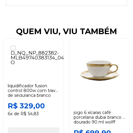
QUEM VIU, VIU TAMBÉM
liquidificador fusion
control 800w com trava
de segurança branco
220v black +decker
R$ 329,00
jogo 6 xícaras café
6x de R$ 54,83
porcelana dubai branco e
dourado 90 ml wolff
R$ 699,90