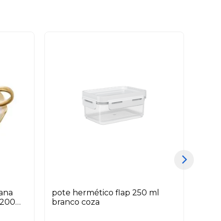
lana
pote hermético flap 250 ml
xíca
 200
branco coza
porc
pome