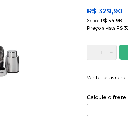
R$ 329,90
6
x
R$ 54,98
Preço a vista:
R$ 3
-
+
Ver todas as con