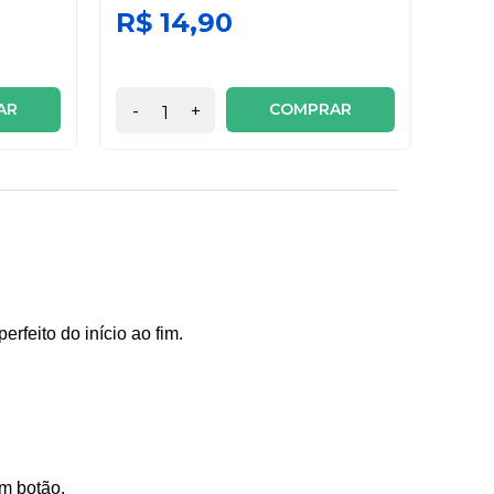
R$ 14,90
R$
AR
COMPRAR
-
+
-
feito do início ao fim.
m botão.