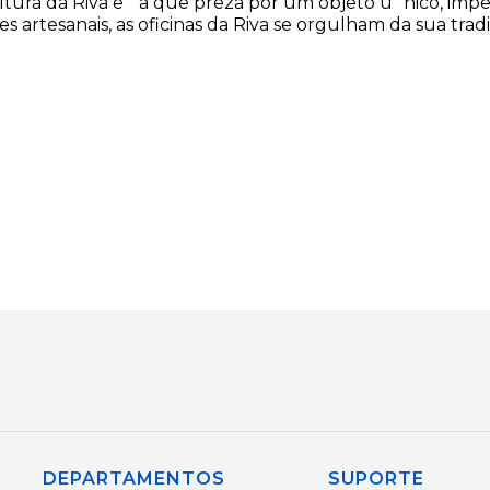
tura da Riva e´ a que preza por um objeto u´nico, impe
s artesanais, as oficinas da Riva se orgulham da sua tra
DEPARTAMENTOS
SUPORTE