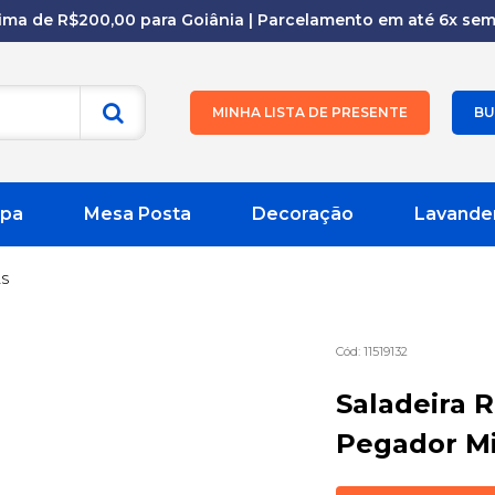
cima de R$200,00 para Goiânia | Parcelamento em até 6x sem 
MINHA LISTA DE PRESENTE
BU
pa
Mesa Posta
Decoração
Lavande
AS
11519132
Saladeira 
Pegador Mi