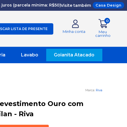
juros (parcela mínima: R$50)
Visite também
Casa Design
0
SCAR LISTA DE PRESENTE
Minha conta
Meu
carrinho
ria
Lavabo
Goianita Atacado
Riva
Revestimento Ouro com
lan - Riva