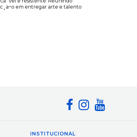
ca´vel e resistente. Reunindo
dic¸a~o em entregar arte e talento
INSTITUCIONAL