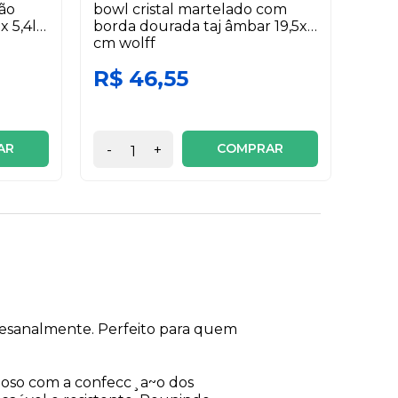
ão
bowl cristal martelado com
fond
x 5,4l
borda dourada taj âmbar 19,5x11
peça
cm wolff
R$ 46,55
R$ 
3x de
AR
COMPRAR
-
+
-
tesanalmente. Perfeito para quem
ioso com a confecc¸a~o dos