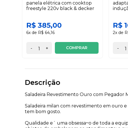
panela elétrica com cooktop
adapta
freestyle 220v black & decker
induçã
R$ 385,00
R$ 
6x de R$ 64,16
2x de R
COMPRAR
-
+
-
Descrição
Saladeira Revestimento Ouro com Pegador Mi
Saladeira milan com revestimento em ouro e
tem bom gosto.
Qualidade e´ uma obsessa~o de toda a equip