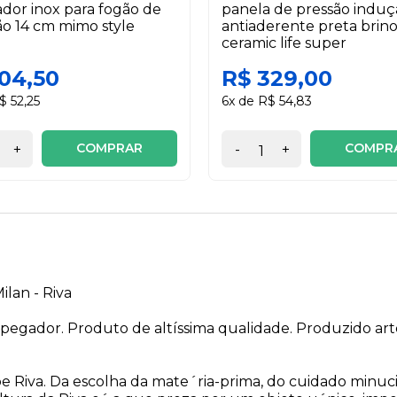
dor inox para fogão de
panela de pressão induç
o 14 cm mimo style
antiaderente preta brino
ceramic life super
104,50
R$ 329,00
$ 52,25
6x de R$ 54,83
COMPRAR
COMPR
+
-
+
lan - Riva
 pegador. Produto de altíssima qualidade. Produzido ar
e Riva. Da escolha da mate´ria-prima, do cuidado minuc