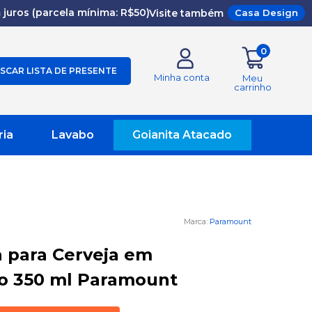
juros (parcela mínima: R$50)
Visite também
Casa Design
0
SCAR LISTA DE PRESENTE
Minha conta
Meu
carrinho
ria
Lavabo
Goianita Atacado
Paramount
 para Cerveja em
no 350 ml Paramount