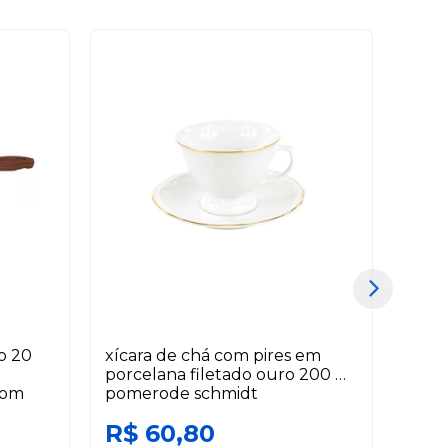
do 20
xícara de chá com pires em
pane
porcelana filetado ouro 200 ml
antia
com
pomerode schmidt
ceram
R$ 60,80
R$