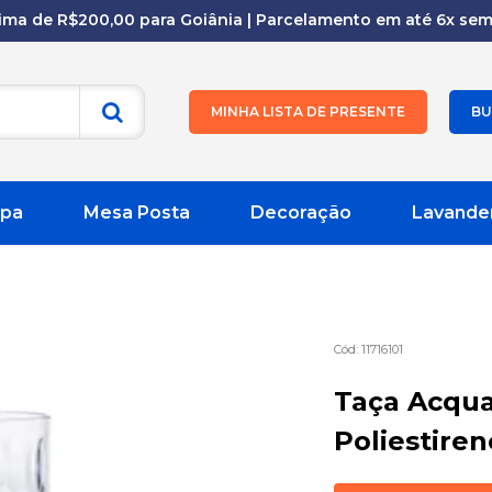
cima de R$200,00 para Goiânia | Parcelamento em até 6x sem 
MINHA LISTA DE PRESENTE
BU
pa
Mesa Posta
Decoração
Lavande
11716101
Taça Acqua
Poliestire