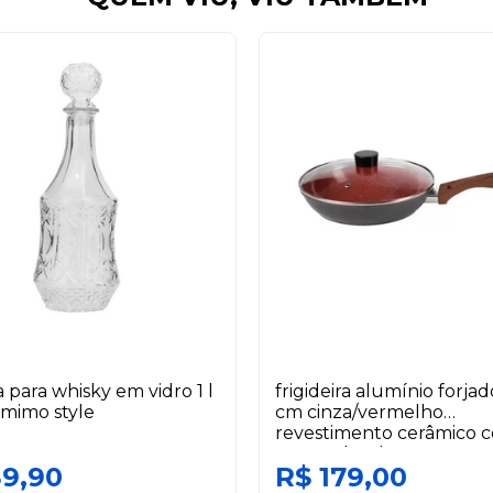
a para whisky em vidro 1 l
frigideira alumínio forja
mimo style
cm cinza/vermelho
revestimento cerâmico 
tampa duralar
39,90
R$ 179,00