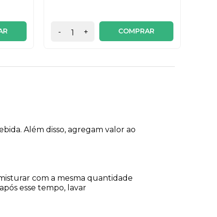
6x de
AR
COMPRAR
-
+
-
bebida. Além disso, agregam valor ao
 e misturar com a mesma quantidade
 após esse tempo, lavar