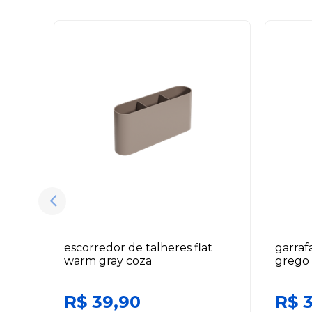
escorredor de talheres flat
garraf
warm gray coza
grego 
R$ 39,90
R$ 