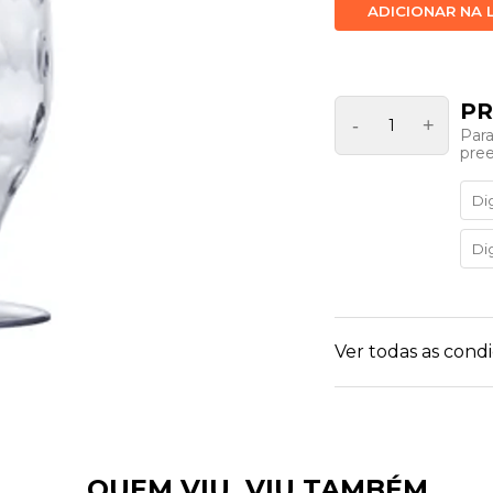
ADICIONAR NA 
-
+
Para
pre
Ver todas as con
QUEM VIU, VIU TAMBÉM