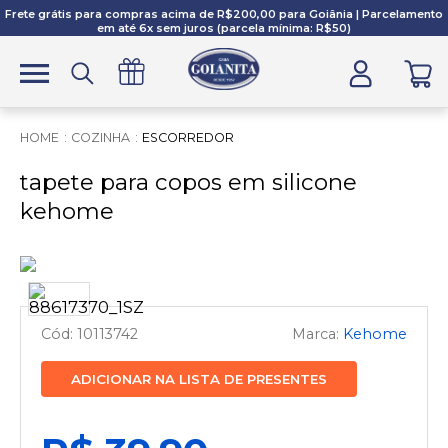
Frete grátis para compras acima de R$200,00 para Goiânia | Parcelamento
em até 6x sem juros (parcela mínima: R$50)
COZINHA
ESCORREDOR
tapete para copos em silicone
kehome
10113742
Kehome
ADICIONAR NA LISTA DE PRESENTES