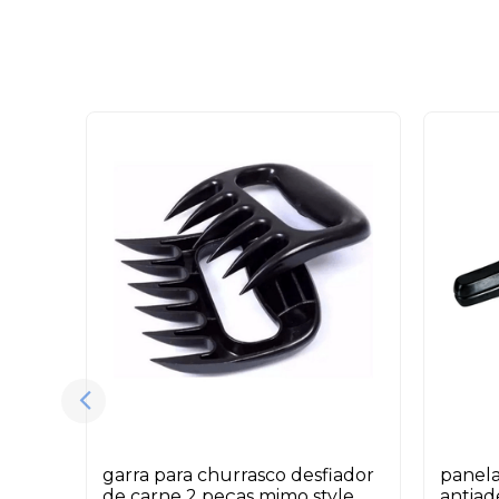
garra para churrasco desfiador
panela
de carne 2 peças mimo style
antiad