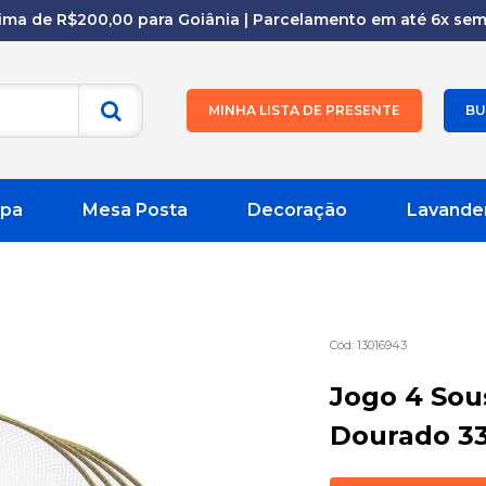
cima de R$200,00 para Goiânia | Parcelamento em até 6x sem 
MINHA LISTA DE PRESENTE
BU
pa
Mesa Posta
Decoração
Lavande
13016943
Jogo 4 Sou
Dourado 3