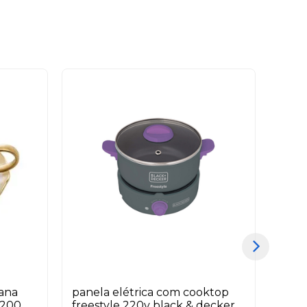
lana
panela elétrica com cooktop
adap
 200
freestyle 220v black & decker
indu