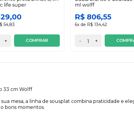
c life super
ml wolff
329,00
R$ 806,55
$ 54,83
6x de R$ 134,42
COMPRAR
COMPR
+
-
+
o 33 cm Wolff
 sua mesa, a linha de sousplat combina praticidade e el
ndo bons momentos.