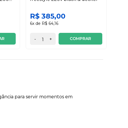
R$ 385,00
R$ 
6x de R$ 64,16
2x de
AR
COMPRAR
-
+
-
egância para servir momentos em