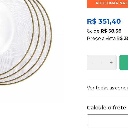
ADICIONAR NA 
R$ 351,40
6
x
R$ 58,56
Preço a vista:
R$ 3
-
+
Ver todas as con