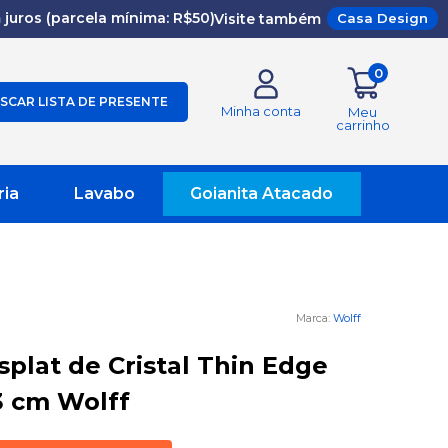
juros (parcela mínima: R$50)
Visite também
Casa Design
0
SCAR LISTA DE PRESENTE
Minha conta
Meu
carrinho
ria
Lavabo
Goianita Atacado
Wolff
splat de Cristal Thin Edge
3 cm Wolff