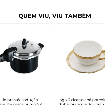
QUEM VIU, VIU TAMBÉM
 de pressão indução
jogo 6 xícaras chá porce
erente preta brinox 5,4l
dubai branco e dourado