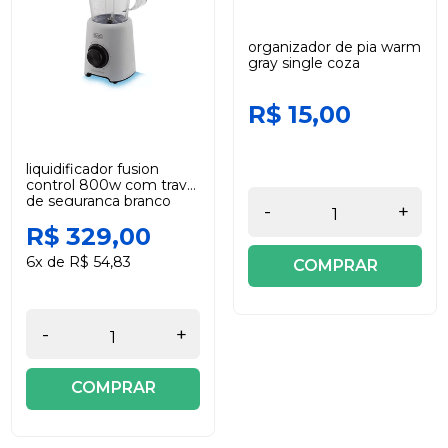
organizador de pia warm
gray single coza
R$ 15,00
liquidificador fusion
control 800w com trava
de segurança branco
-
+
220v black +decker
R$ 329,00
6x de R$ 54,83
COMPRAR
-
+
COMPRAR