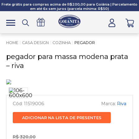
Frete grátis para compras acima de R$200,00 para Goiânia | Parcelamento
em até 6x sem juros (parcela mínima: R$50)
CASA DESIGN
COZINHA
PEGADOR
pegador para massa modena prata
– riva
11519006
Riva
ADICIONAR NA LISTA DE PRESENTES
R$ 320,00