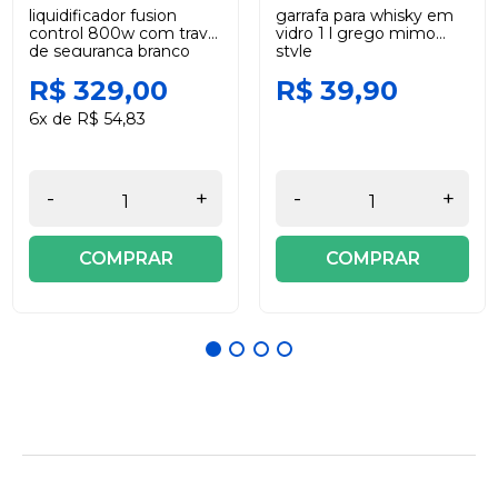
liquidificador fusion
garrafa para whisky em
control 800w com trava
vidro 1 l grego mimo
de segurança branco
style
220v black +decker
R$ 329,00
R$ 39,90
6x de R$ 54,83
-
+
-
+
COMPRAR
COMPRAR